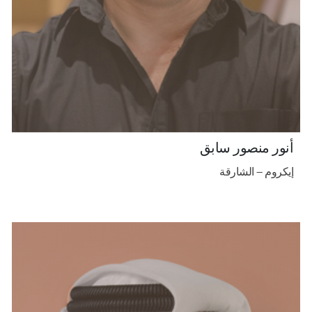
أنور منصور سابق
إيكروم – الشارقة