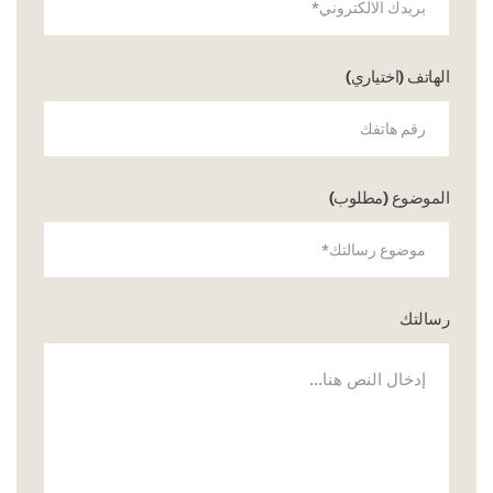
الهاتف (اختياري)
الموضوع (مطلوب)
رسالتك